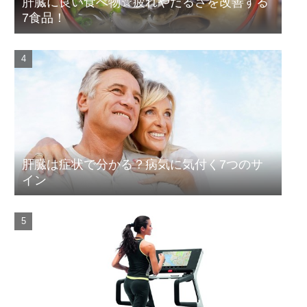
肝臓に良い食べ物☆疲れやだるさを改善する
7食品！
肝臓は症状で分かる？病気に気付く7つのサ
イン