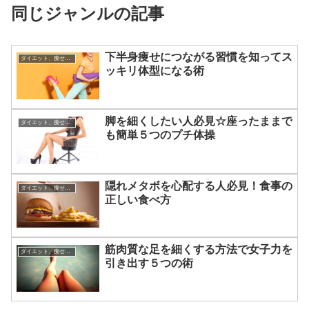
同じジャンルの記事
下半身痩せにつながる習慣を知ってス
ダイエット、痩せる方法
ッキリ体型になる術
脚を細くしたい人必見☆座ったままで
ダイエット、痩せる方法
も簡単５つのプチ体操
隠れメタボを心配する人必見！食事の
ダイエット、痩せる方法
正しい食べ方
筋肉質な足を細くする方法で女子力を
ダイエット、痩せる方法
引き出す５つの術