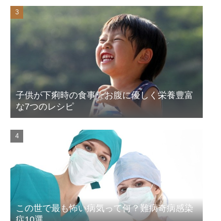
子供が下痢時の食事☆お腹に優しく栄養豊富
な7つのレシピ
この世で最も怖い病気って何？難病奇病感染
症10選