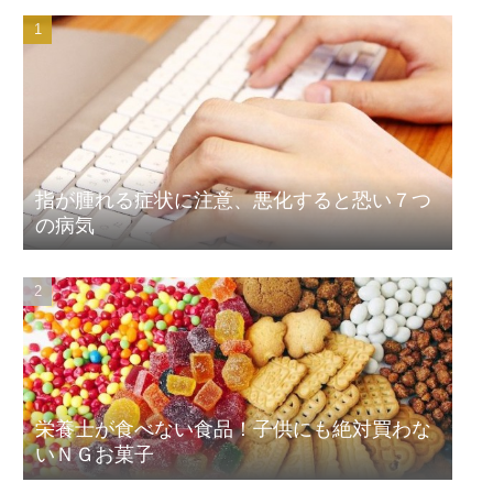
指が腫れる症状に注意、悪化すると恐い７つ
の病気
栄養士が食べない食品！子供にも絶対買わな
いＮＧお菓子