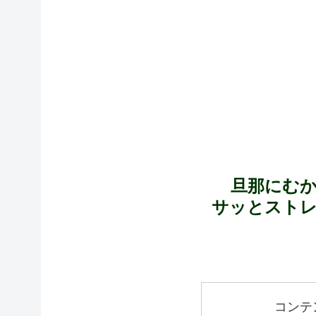
旦那にむ
サッとスト
コンテ