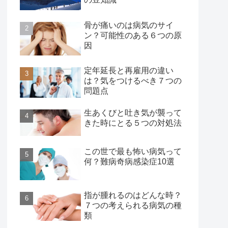
骨が痛いのは病気のサイ
ン？可能性のある６つの原
因
定年延長と再雇用の違い
は？気をつけるべき７つの
問題点
生あくびと吐き気が襲って
きた時にとる５つの対処法
この世で最も怖い病気って
何？難病奇病感染症10選
指が腫れるのはどんな時？
７つの考えられる病気の種
類