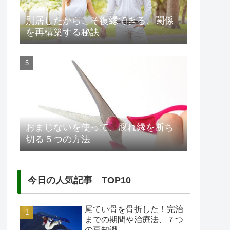
別居したからこそ復縁できる、関係
を再構築する秘訣
おまじないを使って、腐れ縁を断ち
切る５つの方法
今日の人気記事 TOP10
尾てい骨を骨折した！完治
までの期間や治療法、７つ
の豆知識