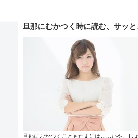
旦那にむかつく時に読む、サッと
旦那にむかつくこともたまには……いや、し