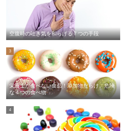
空腹時の吐き気を和らげる７つの手段
栄養士が食べない食品！添加物だらけ、危険
な４つの食べ物