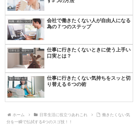
す5つの方法
会社で働きたくない人が自由人になる
転職・就活について
為の７つのステップ
仕事に行きたくないときに使う上手い
日常生活に役立つあれこれ
口実とは？
仕事に行きたくない気持ちをスッと切
生活習慣の改善
り替える６つの術
ホーム
日常生活に役立つあれこれ
働きたくない気
分を一瞬で払拭する4つのスゴ技！！