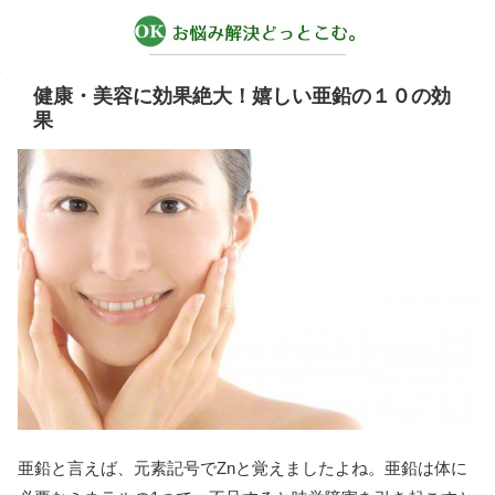
健康・美容に効果絶大！嬉しい亜鉛の１０の効
果
亜鉛と言えば、元素記号でZnと覚えましたよね。亜鉛は体に