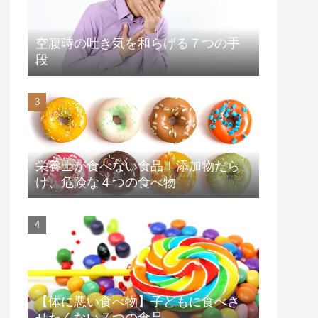
空腹時の吐き気を和らげる７つの手
段
栄養士が食べない食品！添加物だら
け、危険な４つの食べ物
【体に悪い食べ物】子どもに食べさ