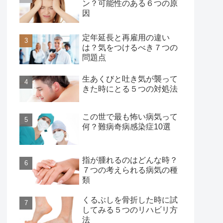
ン？可能性のある６つの原
因
定年延長と再雇用の違い
は？気をつけるべき７つの
問題点
生あくびと吐き気が襲って
きた時にとる５つの対処法
この世で最も怖い病気って
何？難病奇病感染症10選
指が腫れるのはどんな時？
７つの考えられる病気の種
類
くるぶしを骨折した時に試
してみる５つのリハビリ方
法