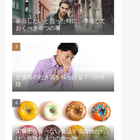
家出したいと思った時に、準備して
おくべき６つの事
空腹時の吐き気を和らげる７つの手
段
栄養士が食べない食品！添加物だら
け、危険な４つの食べ物