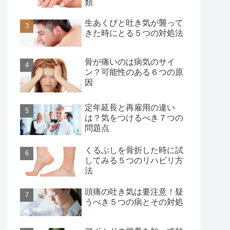
類
生あくびと吐き気が襲って
きた時にとる５つの対処法
骨が痛いのは病気のサイ
ン？可能性のある６つの原
因
定年延長と再雇用の違い
は？気をつけるべき７つの
問題点
くるぶしを骨折した時に試
してみる５つのリハビリ方
法
頭痛の吐き気は要注意！疑
うべき５つの病とその対処