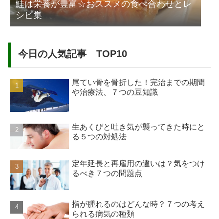
鮭は栄養が豊富☆おススメの食べ合わせとレ
シピ集
今日の人気記事 TOP10
尾てい骨を骨折した！完治までの期間
や治療法、７つの豆知識
生あくびと吐き気が襲ってきた時にと
る５つの対処法
定年延長と再雇用の違いは？気をつけ
るべき７つの問題点
指が腫れるのはどんな時？７つの考え
られる病気の種類