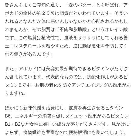
皆さんもよくご存知の通り、「森のバター」とも呼ばれ、ア
ボカドの全体の約２０％は脂質だといわれています。そうい
われるとなんだか体に悪いんじゃないかと心配されるかもし
れませんが、その脂質は「不飽和脂肪酸」というオレイン酸
です。この脂質は植物性で、血液をサラサラにしてくれる善
玉コレステロールを増やすため、逆に動脈硬化を予防してく
れる働きがあるんです。
また、アボカドには美容効果が期待できるビタミンがたくさ
ん含まれています。代表的なものでは、抗酸化作用があるビ
タミンEです。お肌の老化を防ぐアンチエイジングの効果があ
りますね。
ほかにも新陳代謝を活発にし、皮膚を再生させるビタミン
B6、エネルギーの消費を促しダイエット効果があるビタミン
B1・B2など女性に嬉しい成分が盛りだくさんです。見かけに
よらず、食物繊維も豊富なので便秘解消にも良いでしょう。