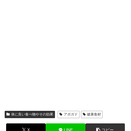
体に良い食べ物やその効果
アボガド
健康食材
X
LINE
コピー