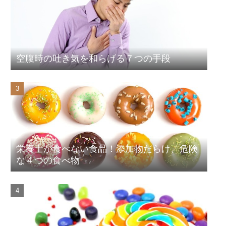
空腹時の吐き気を和らげる７つの手段
栄養士が食べない食品！添加物だらけ、危険
な４つの食べ物