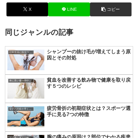
X
LINE
コピー
同じジャンルの記事
シャンプーの抜け毛が増えてしまう原
日常生活に役立つあれこれ
因とその対処
貧血を改善する飲み物で健康を取り戻
体に良い食べ物やその効果
す５つのレシピ
疲労骨折の初期症状とは？スポーツ選
骨折の対処や早く治す方法
手に見る7つの特徴
腕の痛みの原因は？部位でわかる疾患
肘や膝の痛みの解消法