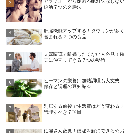
アラフォーから始める絶対失敗しない
婚活７つの必勝法
肝臓機能アップする！タウリンが多く
含まれる７つの食品
夫婦喧嘩で離婚したくない人必見！確
実に仲直りできる７つの秘策
ピーマンの栄養は加熱調理も大丈夫！
保存と調理の豆知識☆
別居する前後で生活費はどう変わる？
管理すべき７項目
妊婦さん必見！便秘を解消できる☆お