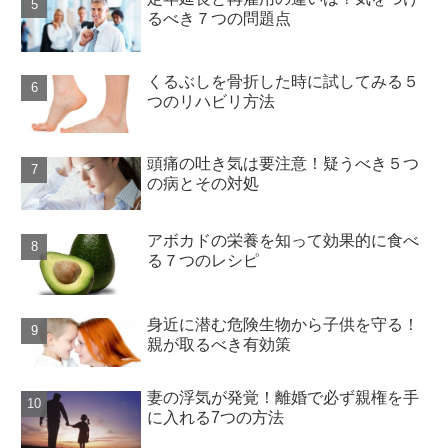
るべき７つの問題点
くるぶしを骨折した時に試してみる５
つのリハビリ方法
頭痛の吐き気は要注意！疑うべき５つ
の病とその対処
アボカドの栄養を知って効果的に食べ
る７つのレシピ
身近に潜む危険生物から子供を守る！
親が取るべき有効策
妻の浮気が発覚！離婚で必ず親権を手
に入れる7つの方法