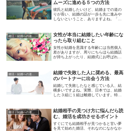
ムーズに進める５つの方法
由があるに違いない」という不安から二
の足を踏むこともあるでしょう。ま...
彼氏と結婚したいけど、結婚までの道の
りが長い、結婚の話が一歩も先に進みや
しないということ、ありますよね。「結
婚しよう」「そうしよう」まではスムー
ズに行ったのに、では、結婚するために
は何をどうすればよいのか、どんな準備
女性が本当に結婚したい年齢にな
婚活・結婚への道のり
をどう進めればよいのかということはあ
ったら取り組むこと
なたも彼氏も見当もつかない、手探り状
態で前に進まないということもある...
女性が結婚を意識する年齢には当然個人
差がありますが、周りにちらほら結婚話
が持ち上がったり、結婚式にお呼ばれす
ることが増えてきたりすると、なんとな
く自分の今後も気になってくるものです
よね。「相手はいるけど」という人も
結婚で失敗した人に奨める、最高
婚活・結婚への道のり
「相手はいないけどなんとなく考え始め
のパートナーに出会う方法
た」という人も、人生設計の中に「結
婚」の２文字が浮かんで来た時が好
結婚して失敗したなと感じている人、結
機！...
構多いですよね。実際、日本では、結婚
した３組に１組は離婚しています。特に
若い人の離婚率は、高くなる一方で、バ
ツイチ、バツニなんて知らないだけで、
周りにたくさんいるのです。離婚原因
結婚相手の見つけ方に悩んだら読
婚活・結婚への道のり
は、性格の不一致や金銭問題、浮気など
む、婚活を成功させるポイント
様々ですが、別れるのも面倒だからと、
仕方なく結婚生活を続けている人より...
すぐにでも結婚相手が見つかると甘い夢
を見て始めた婚活、それなのになかなか