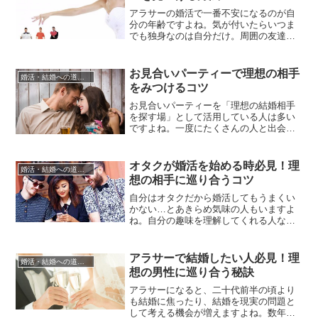
までの約10年間、理想の相手に出会えな
かった人がアラサーで婚活を始...
アラサーの婚活で一番不安になるのが自
分の年齢ですよね。気が付いたらいつま
でも独身なのは自分だけ。周囲の友達は
みんな結婚して幸せな家庭を築いていま
す。そんなプレッシャーを感じると、慌
てて結婚相手を見つけてしまい失敗する
お見合いパーティーで理想の相手
婚活・結婚への道のり
可能性も。たとえ何歳でも結婚相手は自
をみつけるコツ
分にとって人生の良きパートナーですか
ら、少しでも理想に近い人がいいで...
お見合いパーティーを「理想の結婚相手
を探す場」として活用している人は多い
ですよね。一度にたくさんの人と出会え
ますし、その場で実際に会話することで
相手を良く知ることもできるので効率よ
くベストな相手を探すことができます。
オタクが婚活を始める時必見！理
婚活・結婚への道のり
でも、その割に「なかなか理想の相手が
想の相手に巡り合うコツ
見つけられない」「自分に合う人が分か
らない」という声も耳にします。他...
自分はオタクだから婚活してもうまくい
かない…とあきらめ気味の人もいますよ
ね。自分の趣味を理解してくれる人なん
ていないだろうし、オタクを隠して婚活
なんて耐えられない！と始める前からさ
じを投げているのではないでしょうか。
アラサーで結婚したい人必見！理
婚活・結婚への道のり
でも、同じ趣味の人ならきっと話も盛り
想の男性に巡り合う秘訣
上がるし、オタクを隠して婚活する必要
もないですよね。実は、近頃はオタ...
アラサーになると、二十代前半の頃より
も結婚に焦ったり、結婚を現実の問題と
して考える機会が増えますよね。数年前