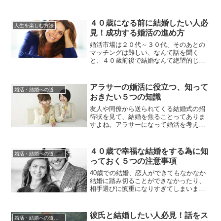
までは「まだ若い」「結婚なんてまだま
だ先の話」と余裕で構えていた方も三十
歳を前に、「もう若くない自分」に気付
４０歳になる前に結婚したい人必
人生を楽しむ方法
くこともあるかもしれません。また、結
見！成功する婚活の進め方
婚する気の全くなかった方もアラサーに
なり、結婚した友達や同僚の話を聞...
婚活市場は２０代～３０代、そのあとの
マッチングは難しい、なんて話を聞く
と、４０歳前後で結婚なんて絶望的じゃ
ないのかと不安になってしまいますよ
ね。確かに婚活をしている男性は、自分
より若い女性を条件に設定していること
アラサーの婚活に役立つ、知って
婚活・結婚への道のり
が多いようです。しかし４０歳だからと
おきたい５つの知識
いって結婚のチャンスが訪れないわけで
もありません……なぜなら「相手の女
友人や同僚から送られてくる結婚式の招
性...
待状を見て、結婚を焦ることってありま
すよね。アラサーになって婚活を考える
人も少なくないのではないでしょうか。
近年、日本では晩婚化が進んでいます
が、アラサーに近づけば近づくほど、結
４０歳で幸福な結婚をする為に知
婚活・結婚への道のり
婚の話題が出るたびに、不安や焦りを感
っておく５つの注意事項
じる人が多いもの。その結果、婚活パー
ティや街コンなど、さまざまな活動に...
40歳での結婚、恋人ができてもなかなか
結婚に踏み切ることができなかったり、
相手選びに慎重になりすぎてしまいます
よね。これまでのライフスタイルを手放
すことが億劫という方もいるでしょう
し、自分のことは棚にあげて「この年齢
彼氏と結婚したい人必見！話をス
婚活・結婚への道のり
まで結婚できないなんて、きっと何か理