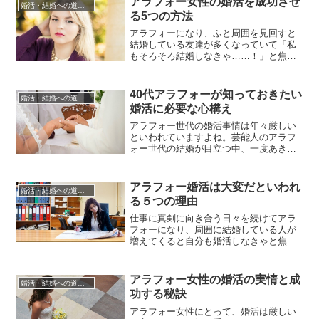
アラフォー女性の婚活を成功させ
婚活・結婚への道のり
氷河期なんていう時代もありました。き
る5つの方法
ついのは、断られるということです。人
生にダメ出しをされるようなショック...
アラフォーになり、ふと周囲を見回すと
結婚している友達が多くなっていて「私
もそろそろ結婚しなきゃ……！」と焦っ
たこと、ありませんか？婚活を行ってい
る人は幅広い世代にいらっしゃいます
が、婚活を成功させるためには、自分の
40代アラフォーが知っておきたい
婚活・結婚への道のり
世代に合った婚活をすることが大切で
婚活に必要な心構え
す。婚活は結婚したいと思う人が行う活
動ですが、結婚に求めるものや結婚を
アラフォー世代の婚活事情は年々厳しい
し...
といわれていますよね。芸能人のアラフ
ォー世代の結婚が目立つ中、一度あきら
めたけど再び婚活を始めた方もいること
でしょう。テレビや雑誌、ネットでも結
婚、出産のニュースは増えています。し
アラフォー婚活は大変だといわれ
婚活・結婚への道のり
かし、アラフォーの婚活はイマイチ反響
る５つの理由
が悪く、苦戦している方も多いのではな
いでしょうか。しかし、苦戦してい...
仕事に真剣に向き合う日々を続けてアラ
フォーになり、周囲に結婚している人が
増えてくると自分も婚活しなきゃと焦っ
てしまいますよね。結婚をするために
は、結婚を前提とした恋人を探したり、
この人となら結婚したいと思える人と愛
アラフォー女性の婚活の実情と成
婚活・結婚への道のり
情を育んだりする婚活をしなければいけ
功する秘訣
ません。世間では婚活への関心や注目度
が高まり、婚活パーティーや婚活を兼...
アラフォー女性にとって、婚活は厳しい