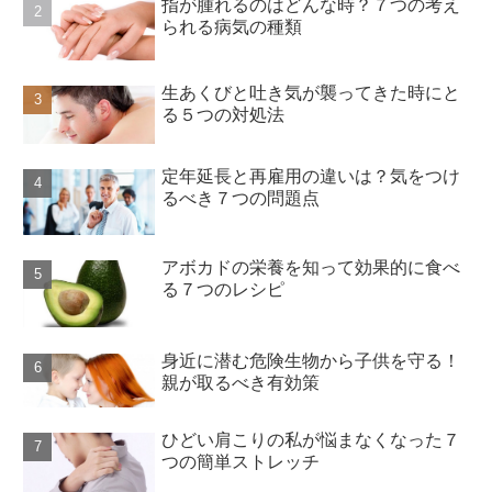
指が腫れるのはどんな時？７つの考え
られる病気の種類
生あくびと吐き気が襲ってきた時にと
る５つの対処法
定年延長と再雇用の違いは？気をつけ
るべき７つの問題点
アボカドの栄養を知って効果的に食べ
る７つのレシピ
身近に潜む危険生物から子供を守る！
親が取るべき有効策
ひどい肩こりの私が悩まなくなった７
つの簡単ストレッチ