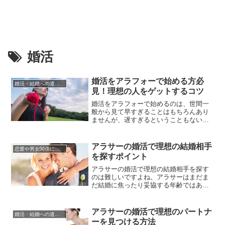
婚活
婚活をアラフォーで始める方必
婚活・結婚への道のり
見！理想の人をゲットするコツ
婚活をアラフォーで始めるのは、世間一
般から見て早すぎることはもちろんあり
ませんが、遅すぎるということもないで
すよね。アラフォーだからといって自信
を失ったり卑屈になる必要もないし、妥
協する必要もない、陳列棚に並べられた
アラサーの婚活で理想の結婚相手
恋愛や男女関係についてのあれこれ
商品のように誰かに選んでもらうのを待
を探すポイント
っている必要もありません。ただ、婚活
をアラフォーで始めるとき、二十代...
アラサーの婚活で理想の結婚相手を探す
のは難しいですよね。アラサーはまだま
だ結婚に焦ったり妥協する年齢ではあり
ませんが、理想の相手と結婚したいので
あれば、そろそろ本腰を入れて婚活に臨
まなければいけない年齢でもあります。
アラサーの婚活で理想のパートナ
婚活・結婚への道のり
とはいえ、20代前半からアラサーになる
ーを見つける方法