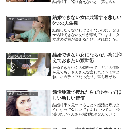
結婚相手に巡り会えないと、落ち込んで
しまいますよね。婚活で空振りが続くと
「私と結婚してくれる異性なんていない
のでは？」「私の婚活は失敗だ」なん
結婚できない女に共通する悲しい
婚活・結婚への道のり
て、暗い気持ちに捉われがちになり、婚
6つの人生観
活そのものを諦めてしまいたくもなりま
す。が！結婚相手は必ず見つかります...
結婚したくないわけじゃないのに、なぜ
か結婚できない女性が増えています。女
友達の結婚が決まるたび、次は自分かも
と思いながら気がつけば30代、40代とな
ってしまい、慌てて結婚相手を探しても
なかなか理想の男性はみつかりません。
結婚できない女にならない為に抑
結納や結婚式の準備について
なぜなら結婚できない女性には、本人の
えておきたい渡世術
性格や人生観などにそれなりの原因があ
り、自分では気がついていない...
結婚できない女の特徴って、どこの情報
を見ても、さんざんな言われようですよ
ね。ネガティブだったり、落ち度がある
ということなら、まだ納得できそうです
が、高望みしている女性、自分磨きをし
過ぎている女性、収入が高く自立してい
婚活地獄で疲れたらぜひやってほ
婚活・結婚への道のり
る女性なども結婚できない女と言われる
しい新しい習慣
と、どこに向かって努力していいのかわ
からなくなります。また、よく目に...
結婚相手を見つけることを婚活と呼ぶよ
うになって久しいですよね。今では、婚
活のたいへんさを婚活地獄なんていう言
葉で表現されるようになりました。就職
や大学受験よりも難しいとも言われま
す。そう言えば、かつて受験地獄や就職