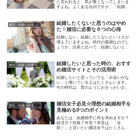
と言われると、気が重くなってしまいま
すよね。よくある台詞ですが、「結婚で
きないのではなくて、結婚しないだけ」
と切り返したことがある女性も少なくな
いでしょう。嘘でも何でもなくて、相手
結婚したくないと思うのはやめ
婚活・結婚への道のり
を選ばなければ結婚はきっとできるんで
た！婚活に必要な６つの心得
す。結婚という言葉の前に、「幸せ」と
いう形容詞がついて、幸せな結婚と...
結婚しない、結婚したくないという人が
増えていますよね。時代の風潮なのでし
ょうか、以前と比べて、結婚しないとい
うことが恥ずかしいことだと考えられな
くなってきました。また、不景気という
言葉で、経済的な不安が大きくなってい
結婚したいと思った時の、おすす
婚活・結婚への道のり
るということも一因だと考えられます。
め婚活サイトとその活用術
一方で、社会的なできごとが、私たちの
気持ちを変えることがあります。東...
結婚したいと思っていても「出会いがな
い」と嘆いている人はたくさんいます。
今の時代は、昔のようにおせっかいおば
さんが、どこからか独身の相手を連れて
きてお見合いを強要されるということも
ありません。結婚相手は自分で探すしか
婚活女子必見☆理想の結婚相手を
婚活・結婚への道のり
ないのです。しかし学校を出て務める
見極める9つのポイント
と、毎日顔を合わせるのは同じ人。とき
めきもないままに時間だけが無常に過...
あなたは、結婚相手に何を求めますか？
経済力？性格？外見？本音は、「全
部！」と言いたい婚活女子はたくさんい
ますよね。また「理想は下を望むな！上
を望め！」なんて教訓を掲げて婚活をし