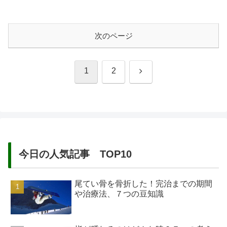
ている女子もいるのではないでしょう
か。結婚相手を見極めるポイントで結婚
後の生活は変わってきます。まさに、結
婚後の「理想と現実」と言えるでしょ
次のページ
う。...
次
1
2
へ
今日の人気記事 TOP10
尾てい骨を骨折した！完治までの期間
や治療法、７つの豆知識